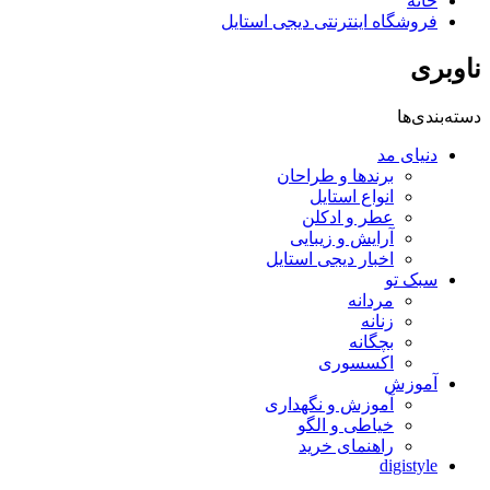
خانه
فروشگاه اینترنتی دیجی استایل
ناوبری
دسته‌بندی‌ها
دنیای مد
برندها و طراحان
انواع استایل
عطر و ادکلن
آرایش و زیبایی
اخبار دیجی استایل
سبک تو
مردانه
زنانه
بچگانه
اکسسوری
آموزش
آموزش و نگهداری
خیاطی و الگو
راهنمای خرید
digistyle