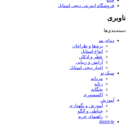
خانه
فروشگاه اینترنتی دیجی استایل
ناوبری
دسته‌بندی‌ها
دنیای مد
برندها و طراحان
انواع استایل
عطر و ادکلن
آرایش و زیبایی
اخبار دیجی استایل
سبک تو
مردانه
زنانه
بچگانه
اکسسوری
آموزش
آموزش و نگهداری
خیاطی و الگو
راهنمای خرید
digistyle