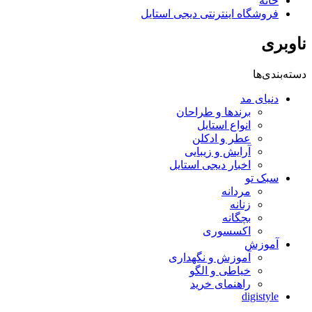
خانه
فروشگاه اینترنتی دیجی استایل
ناوبری
دسته‌بندی‌ها
دنیای مد
برندها و طراحان
انواع استایل
عطر و ادکلن
آرایش و زیبایی
اخبار دیجی استایل
سبک تو
مردانه
زنانه
بچگانه
اکسسوری
آموزش
آموزش و نگهداری
خیاطی و الگو
راهنمای خرید
digistyle