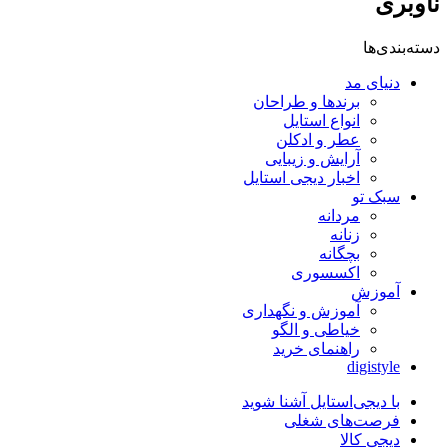
ناوبری
دسته‌بندی‌ها
دنیای مد
برندها و طراحان
انواع استایل
عطر و ادکلن
آرایش و زیبایی
اخبار دیجی استایل
سبک تو
مردانه
زنانه
بچگانه
اکسسوری
آموزش
آموزش و نگهداری
خیاطی و الگو
راهنمای خرید
digistyle
با دیجی‌استایل آشنا شوید
فرصت‌های شغلی
دیجی کالا