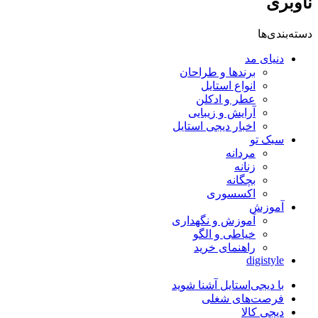
ناوبری
دسته‌بندی‌ها
دنیای مد
برندها و طراحان
انواع استایل
عطر و ادکلن
آرایش و زیبایی
اخبار دیجی استایل
سبک تو
مردانه
زنانه
بچگانه
اکسسوری
آموزش
آموزش و نگهداری
خیاطی و الگو
راهنمای خرید
digistyle
با دیجی‌استایل آشنا شوید
فرصت‌های شغلی
دیجی کالا