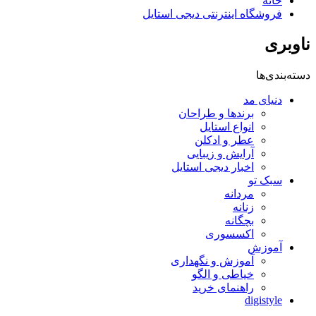
خانه
فروشگاه اینترنتی دیجی استایل
ناوبری
دسته‌بندی‌ها
دنیای مد
برندها و طراحان
انواع استایل
عطر و ادکلن
آرایش و زیبایی
اخبار دیجی استایل
سبک تو
مردانه
زنانه
بچگانه
اکسسوری
آموزش
آموزش و نگهداری
خیاطی و الگو
راهنمای خرید
digistyle