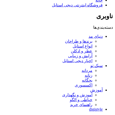
خانه
فروشگاه اینترنتی دیجی استایل
ناوبری
دسته‌بندی‌ها
دنیای مد
برندها و طراحان
انواع استایل
عطر و ادکلن
آرایش و زیبایی
اخبار دیجی استایل
سبک تو
مردانه
زنانه
بچگانه
اکسسوری
آموزش
آموزش و نگهداری
خیاطی و الگو
راهنمای خرید
digistyle