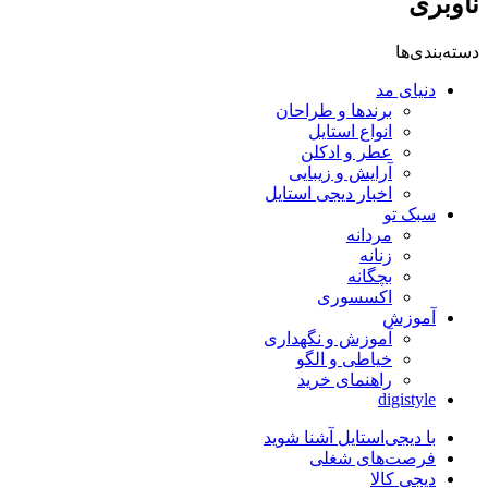
ناوبری
دسته‌بندی‌ها
دنیای مد
برندها و طراحان
انواع استایل
عطر و ادکلن
آرایش و زیبایی
اخبار دیجی استایل
سبک تو
مردانه
زنانه
بچگانه
اکسسوری
آموزش
آموزش و نگهداری
خیاطی و الگو
راهنمای خرید
digistyle
با دیجی‌استایل آشنا شوید
فرصت‌های شغلی
دیجی کالا