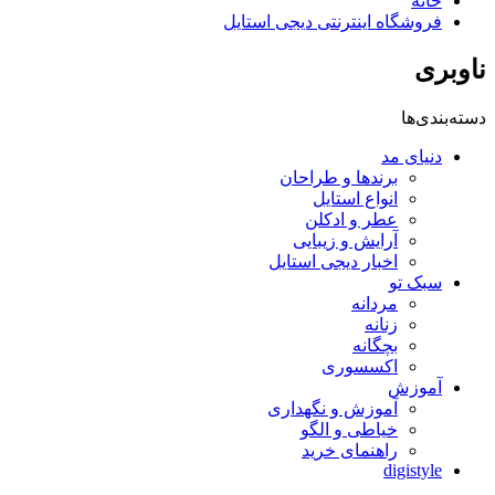
خانه
فروشگاه اینترنتی دیجی استایل
ناوبری
دسته‌بندی‌ها
دنیای مد
برندها و طراحان
انواع استایل
عطر و ادکلن
آرایش و زیبایی
اخبار دیجی استایل
سبک تو
مردانه
زنانه
بچگانه
اکسسوری
آموزش
آموزش و نگهداری
خیاطی و الگو
راهنمای خرید
digistyle