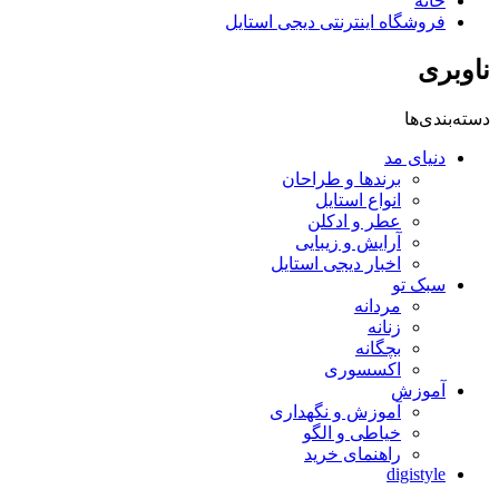
خانه
فروشگاه اینترنتی دیجی استایل
ناوبری
دسته‌بندی‌ها
دنیای مد
برندها و طراحان
انواع استایل
عطر و ادکلن
آرایش و زیبایی
اخبار دیجی استایل
سبک تو
مردانه
زنانه
بچگانه
اکسسوری
آموزش
آموزش و نگهداری
خیاطی و الگو
راهنمای خرید
digistyle