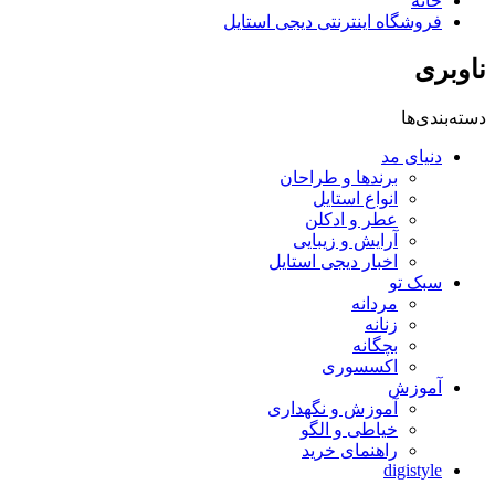
خانه
فروشگاه اینترنتی دیجی استایل
ناوبری
دسته‌بندی‌ها
دنیای مد
برندها و طراحان
انواع استایل
عطر و ادکلن
آرایش و زیبایی
اخبار دیجی استایل
سبک تو
مردانه
زنانه
بچگانه
اکسسوری
آموزش
آموزش و نگهداری
خیاطی و الگو
راهنمای خرید
digistyle