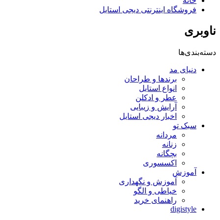
خانه
فروشگاه اینترنتی دیجی استایل
ناوبری
دسته‌بندی‌ها
دنیای مد
برندها و طراحان
انواع استایل
عطر و ادکلن
آرایش و زیبایی
اخبار دیجی استایل
سبک تو
مردانه
زنانه
بچگانه
اکسسوری
آموزش
آموزش و نگهداری
خیاطی و الگو
راهنمای خرید
digistyle