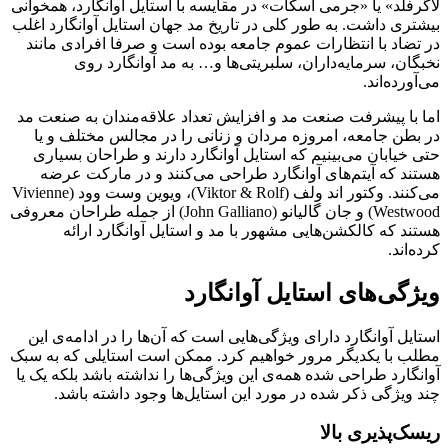
لاگرفلد» یا «جرمی اسکات» در مقایسه با استایل آوانگارد، همخوانی
بیشتری داشت. به طور کلی در تاریخ مد جهان استایل آوانگارد اغلب
در تضاد با انتظارات عموم جامعه بوده است و صرفا افرادی مانند
نخبگان، سرمایه‌داران، سلبریتی‌ها و… به مد آوانگارد روی
می‌آورده‌اند.
اما با پیشرفت صنعت مد و افزایش تعداد علاقه‌مندان به صنعت مد
در بطن جامعه، امروزه مردان و زنانی را در مجالس مختلف و یا
حتی خیابان می‌بینیم که استایل آوانگارد دارند و طراحان بسیاری
هستند که آیتم‌های آوانگارد طراحی می‌کنند و در مارکت عرضه
می‌کنند. وکتور اند ولف (Viktor & Rolf)، ویوین وست وود (Vivienne
Westwood) و جان گالیانو (John Galliano) از جمله طراحان معروفی
هستند که کالکشن‌هایی مشهور با مد و استایل آوانگارد ارائه
کرده‌اند.
ویژگی‌های استایل آوانگارد
استایل آوانگارد دارای ویژگی‌هایی است که آن‌ها را در ادامه‌ی این
مطلب با یکدیگر مرور خواهیم کرد. ممکن است استایلی که به سبک
آوانگارد طراحی شده همه‌ی این ویژگی‌ها را نداشته باشد بلکه یک یا
چند ویژگی ذکر شده در مورد این استایل‌ها وجود داشته باشد.
ریسک‌پذیری بالا