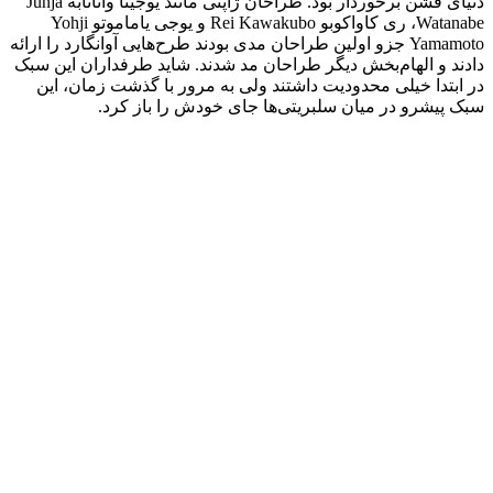
دنیای فشن برخوردار بود. طراحان ژاپنی مانند یوجینا واتانابه Junja
Watanabe، ری کاواکوبو Rei Kawakubo و یوجی یاماموتو Yohji
Yamamoto جزو اولین طراحان مدی بودند طرح‌هایی آوانگارد را ارائه
دادند و الهام‌بخش دیگر طراحان مد شدند. شاید طرفداران این سبک
در ابتدا خیلی محدودیت داشتند ولی به مرور با گذشت زمان، این
سبک پیشرو در میان سلبریتی‌ها جای خودش را باز کرد.