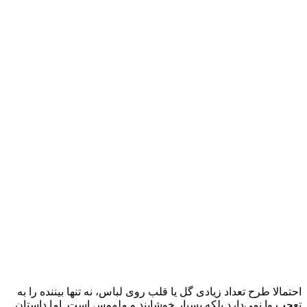
احتمالا طرح تعداد زیادی گل یا قلب روی لباس، نه تنها بیننده را به
تعجب وا نمی‌دارد بلکه بسیار خوشایند و ملموس است. اما داستان