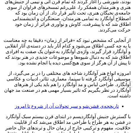
بودند، شورشی را آغاز کردند که تمام قرن آتی و نیمی از جنبش‌های
هنری و هنرمندان همفکر را، علی‌رغم تمسخر‌های فراوان از سوی
جامعه‌ی نخبگان هنری، تحت تاثیر قرار داد. از آن زمان بود که
اصطلاح آوانگارد به تمامی هنرمندان، صنعتگران و اندیشمندانی
اطلاق شد که با پیشرفت، کاوش و نوآوری فراتر از زمان خود
حرکت می‌کردند.
از آنجایی‌ که مشخص نبود که «فراتر از زمان» دقیقا به چه معناست
یا به چه کسی اطلاق می‌شود و کدام آثار باید در دسته‌ی آثار انقلابی
و آوانگارد قرار گیرند، واژه‌ی آوانگارد به‌عنوان یک صفت به افرادی
اطلاق شد که به دنبال شیوه‌ها و موضوعات جدیدی در هنر بودند که
تا پیش از آن هرگز از سوی هیچ‌کسی دیده یا انجام نشده بود.
امروزه انواع هنر آوانگارد شاخه های مختلفی را در بر می‌گیرد، از
موسیقی آوانگارد گرفته تا سینما، معماری، تئاتر، ادبیات و عکاسی
آوانگارد. طراحی لباس و مد آوانگارد را هم باید یکی از هنرهای
آوانگارد در نظر بگیریم که تاثیر بسیار مهمی هم در صنعت مد جهان
داشته است.
تاریخچه‌ی فشن‌شو و سیر تحولات آن از شروع تا امروز
با گسترش جنبش آوانگاردیسم در ابتدای قرن بیستم سبک آوانگارد
در فشن به هر طراح یا طراحی مد اطلاق می‌شد که از قابلیت
خلاقیت، مفهوم و ترکیبی خارج از زمان حال و ترندهای حال حاضر