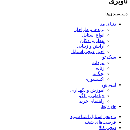
ناوبری
دسته‌بندی‌ها
دنیای مد
برندها و طراحان
انواع استایل
عطر و ادکلن
آرایش و زیبایی
اخبار دیجی استایل
سبک تو
مردانه
زنانه
بچگانه
اکسسوری
آموزش
آموزش و نگهداری
خیاطی و الگو
راهنمای خرید
digistyle
با دیجی‌استایل آشنا شوید
فرصت‌های شغلی
دیجی کالا