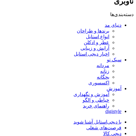
ناوبری
دسته‌بندی‌ها
دنیای مد
برندها و طراحان
انواع استایل
عطر و ادکلن
آرایش و زیبایی
اخبار دیجی استایل
سبک تو
مردانه
زنانه
بچگانه
اکسسوری
آموزش
آموزش و نگهداری
خیاطی و الگو
راهنمای خرید
digistyle
با دیجی‌استایل آشنا شوید
فرصت‌های شغلی
دیجی کالا