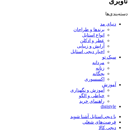
ناوبری
دسته‌بندی‌ها
دنیای مد
برندها و طراحان
انواع استایل
عطر و ادکلن
آرایش و زیبایی
اخبار دیجی استایل
سبک تو
مردانه
زنانه
بچگانه
اکسسوری
آموزش
آموزش و نگهداری
خیاطی و الگو
راهنمای خرید
digistyle
با دیجی‌استایل آشنا شوید
فرصت‌های شغلی
دیجی کالا