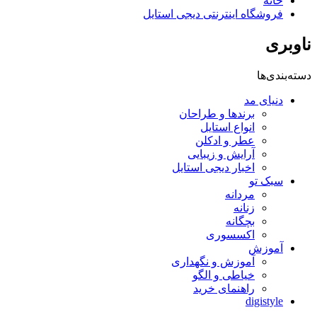
خانه
فروشگاه اینترنتی دیجی استایل
ناوبری
دسته‌بندی‌ها
دنیای مد
برندها و طراحان
انواع استایل
عطر و ادکلن
آرایش و زیبایی
اخبار دیجی استایل
سبک تو
مردانه
زنانه
بچگانه
اکسسوری
آموزش
آموزش و نگهداری
خیاطی و الگو
راهنمای خرید
digistyle