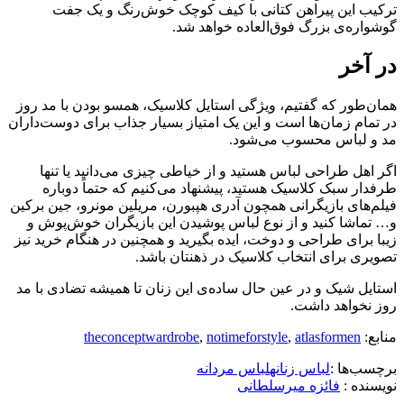
ترکیب این پیراهن کتانی با کیف کوچک خوش‌رنگ و یک جفت
گوشواره‌ی بزرگ فوق‌العاده خواهد شد.
در آخر
همان‌طور که گفتیم، ویژگی استایل کلاسیک، همسو بودن با مد روز
در تمام زمان‌ها است و این یک امتیاز بسیار جذاب برای دوست‌داران
مد و لباس محسوب می‌شود.
اگر اهل طراحی لباس هستید و از خیاطی چیزی می‌دانید یا تنها
طرفدار سبک کلاسیک هستید، پیشنهاد می‌کنیم که حتماً دوباره
فیلم‌های بازیگرانی همچون آدری هپبورن، مریلین مونرو، جین برکین
و… تماشا کنید و از نوع لباس پوشیدن این بازیگران خوش‌پوش و
زیبا برای طراحی و دوخت، ایده بگیرید و همچنین در هنگام خرید نیز
تصویری برای انتخاب کلاسیک در ذهنتان باشد.
استایل شیک و در عین حال ساده‌ی این زنان تا همیشه تضادی با مد
روز نخواهد داشت.
منابع:
atlasformen
,
notimeforstyle
,
theconceptwardrobe
برچسب‌ها :
لباس زنانه
لباس مردانه
نویسنده :‌
فائزه میرسلطانی