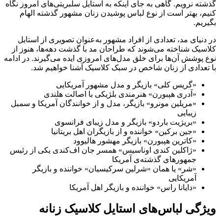
گذشته نرویم. گاهی به جای اینکه به استایل سلبریتی‌های امروز نگاه
کنیم، بهتر است از نوع لباس پوشیدن زنان مشهور گذشته الهام
بگیریم.
در دنیای مد، تعدادی از افراد مشهور به‌عنوان تصویری از استایل
کلاسیک شناخته می‌شوند که طراحان مد با گذشت دهه‌ها، هنوز از
نوع پوشش آن‌ها برای خلق مدل‌های امروزی ایده می‌گیرند. در ادامه
با تعدادی از زنان شاخص در سبک کلاسیک آشنا خواهیم شد.
«گریس کلی» بازیگر و مدل مشهور آمریکایی
«آدری هپبورن» هنرمندی بلژیکی با اصالت هلندی
«مریلین مونرو» بازیگر، مدل و از خوانندگان آمریکا و سمبل
زیبایی
«بریژیت باردو» بازیگر و مدل زیبای فرانسوی
«جین برکین» خواننده و از بازیگران اهل بریتانیا
«کاترین هپبورن» بازیگر مهشور هالیوود
«ژاکلین کندی اوناسیس» همسر جان اف‌کندی یکی از رئیس
جمهورهای گذشته‌ی آمریکا
«شر» یا همان «شرلین سرکیسیان» خواننده و بازیگر
آمریکایی
«دایانا راس» خواننده و بازیگر اهل آمریکا
ویژگی لباس‌های استایل کلاسیک زنانه