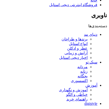
خانه
فروشگاه اینترنتی دیجی استایل
ناوبری
دسته‌بندی‌ها
دنیای مد
برندها و طراحان
انواع استایل
عطر و ادکلن
آرایش و زیبایی
اخبار دیجی استایل
سبک تو
مردانه
زنانه
بچگانه
اکسسوری
آموزش
آموزش و نگهداری
خیاطی و الگو
راهنمای خرید
digistyle