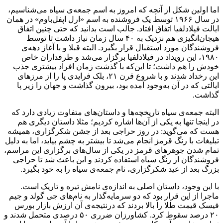
اما اولین شکل از آنچه که امروز به اسم جمعه‌ی سیاه می‌شناسیم،
در سال ۱۹۶۶ توسط یک فروشنده به اسم «ارل اپفل‌باوم» در همان
ایالت فیلادلفیا اتفاق افتاد. جالب است بدانید که حتی چنین اتفاق
هیجان‌انگیزی هم نزدیک به ۴۰ سال زمان نیاز داشت تا توسط
فروشندگان مورد استقبال قرار بگیرد. البته قبلا و با آغاز دهه‌ی
۱۹۸۰، این رویداد در فیلادلفیا برگزار می‌شد و طرفداران خاص
خودش را هم داشت؛ تا این‌که با گذشت زمان افراد بیشتری جذب
این رخداد شدند و با شروع قرن ۲۱، بلک فرایدی پا را از مرزهای
ایالتی که در آن به‌وجود آمده بود، بیرون گذاشت و جهان را زیر پا
گذاشت.
البته جمعه‌ی سیاه تاریخچه‌ها و داستان‌های متفاوت زیادی دارد که
در اینجا تنها به یکی از آن‌ها اشاره کردیم؛ مثلا داستان دیگری هم
هست که می‌گوید: در روز حراجی بعد از جشن شکرگزاری، همیشه
تبلیغات با رنگ قرمز انجام می‌شد تا بیشتر به چشم بیاید، اما به دلیل
تمام شدن جوهرهای قرمز در یکی از سال‌های برگزاری این مراسم،
فروشندگان از رنگ سیاه استفاده کردند و این باعث شد تا حراجی
بزرگ بعد از عید شکرگزاری، نام جمعه‌ی سیاه را به خود بگیرد.
با این وجود، داستان اصلی به اندازه‌ی نامش تیره و تاریک است.
ماجرا از این قرار بود که دو سرمایه‌گذار به نام‌های جی گولد و جیم
فیسک قیمت طلا را بالا بردند که درنتیجه‌ی آن ارزش بازار بورس
۲۰ درصد سقوط کرد. کشاورزان ضرری ۵۰ درصدی متحمل شدند و