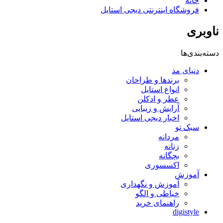
خانه
فروشگاه اینترنتی دیجی استایل
ناوبری
دسته‌بندی‌ها
دنیای مد
برندها و طراحان
انواع استایل
عطر و ادکلن
آرایش و زیبایی
اخبار دیجی استایل
سبک تو
مردانه
زنانه
بچگانه
اکسسوری
آموزش
آموزش و نگهداری
خیاطی و الگو
راهنمای خرید
digistyle