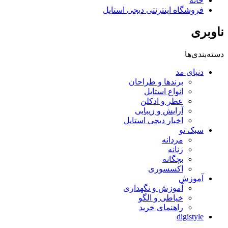
خانه
فروشگاه اینترنتی دیجی استایل
ناوبری
دسته‌بندی‌ها
دنیای مد
برندها و طراحان
انواع استایل
عطر و ادکلن
آرایش و زیبایی
اخبار دیجی استایل
سبک تو
مردانه
زنانه
بچگانه
اکسسوری
آموزش
آموزش و نگهداری
خیاطی و الگو
راهنمای خرید
digistyle