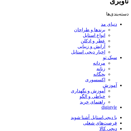
ناوبری
دسته‌بندی‌ها
دنیای مد
برندها و طراحان
انواع استایل
عطر و ادکلن
آرایش و زیبایی
اخبار دیجی استایل
سبک تو
مردانه
زنانه
بچگانه
اکسسوری
آموزش
آموزش و نگهداری
خیاطی و الگو
راهنمای خرید
digistyle
با دیجی‌استایل آشنا شوید
فرصت‌های شغلی
دیجی کالا