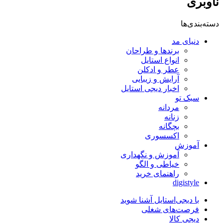
ناوبری
دسته‌بندی‌ها
دنیای مد
برندها و طراحان
انواع استایل
عطر و ادکلن
آرایش و زیبایی
اخبار دیجی استایل
سبک تو
مردانه
زنانه
بچگانه
اکسسوری
آموزش
آموزش و نگهداری
خیاطی و الگو
راهنمای خرید
digistyle
با دیجی‌استایل آشنا شوید
فرصت‌های شغلی
دیجی کالا