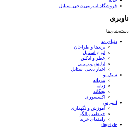
خانه
فروشگاه اینترنتی دیجی استایل
ناوبری
دسته‌بندی‌ها
دنیای مد
برندها و طراحان
انواع استایل
عطر و ادکلن
آرایش و زیبایی
اخبار دیجی استایل
سبک تو
مردانه
زنانه
بچگانه
اکسسوری
آموزش
آموزش و نگهداری
خیاطی و الگو
راهنمای خرید
digistyle