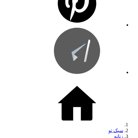
سبک تو
زنانه