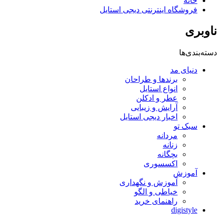
خانه
فروشگاه اینترنتی دیجی استایل
ناوبری
دسته‌بندی‌ها
دنیای مد
برندها و طراحان
انواع استایل
عطر و ادکلن
آرایش و زیبایی
اخبار دیجی استایل
سبک تو
مردانه
زنانه
بچگانه
اکسسوری
آموزش
آموزش و نگهداری
خیاطی و الگو
راهنمای خرید
digistyle