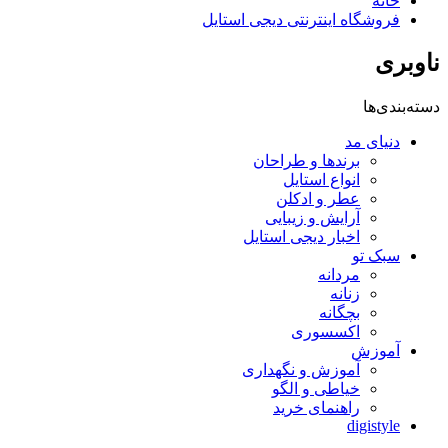
خانه
فروشگاه اینترنتی دیجی استایل
ناوبری
دسته‌بندی‌ها
دنیای مد
برندها و طراحان
انواع استایل
عطر و ادکلن
آرایش و زیبایی
اخبار دیجی استایل
سبک تو
مردانه
زنانه
بچگانه
اکسسوری
آموزش
آموزش و نگهداری
خیاطی و الگو
راهنمای خرید
digistyle