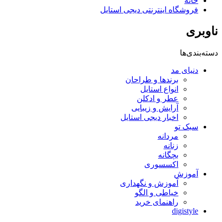
خانه
فروشگاه اینترنتی دیجی استایل
ناوبری
دسته‌بندی‌ها
دنیای مد
برندها و طراحان
انواع استایل
عطر و ادکلن
آرایش و زیبایی
اخبار دیجی استایل
سبک تو
مردانه
زنانه
بچگانه
اکسسوری
آموزش
آموزش و نگهداری
خیاطی و الگو
راهنمای خرید
digistyle