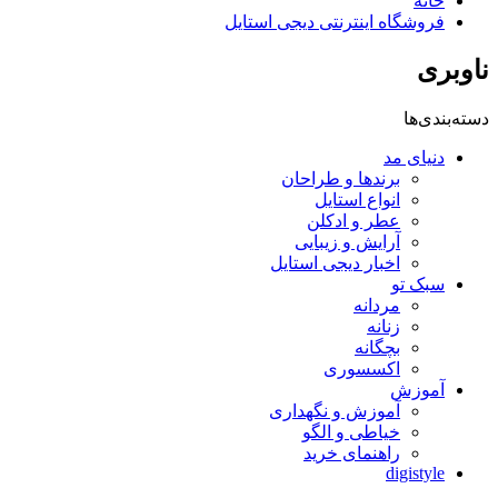
خانه
فروشگاه اینترنتی دیجی استایل
ناوبری
دسته‌بندی‌ها
دنیای مد
برندها و طراحان
انواع استایل
عطر و ادکلن
آرایش و زیبایی
اخبار دیجی استایل
سبک تو
مردانه
زنانه
بچگانه
اکسسوری
آموزش
آموزش و نگهداری
خیاطی و الگو
راهنمای خرید
digistyle