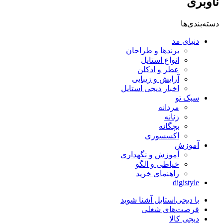
ناوبری
دسته‌بندی‌ها
دنیای مد
برندها و طراحان
انواع استایل
عطر و ادکلن
آرایش و زیبایی
اخبار دیجی استایل
سبک تو
مردانه
زنانه
بچگانه
اکسسوری
آموزش
آموزش و نگهداری
خیاطی و الگو
راهنمای خرید
digistyle
با دیجی‌استایل آشنا شوید
فرصت‌های شغلی
دیجی کالا