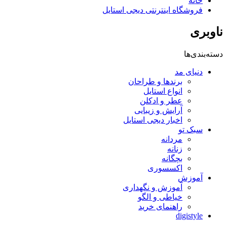
خانه
فروشگاه اینترنتی دیجی استایل
ناوبری
دسته‌بندی‌ها
دنیای مد
برندها و طراحان
انواع استایل
عطر و ادکلن
آرایش و زیبایی
اخبار دیجی استایل
سبک تو
مردانه
زنانه
بچگانه
اکسسوری
آموزش
آموزش و نگهداری
خیاطی و الگو
راهنمای خرید
digistyle