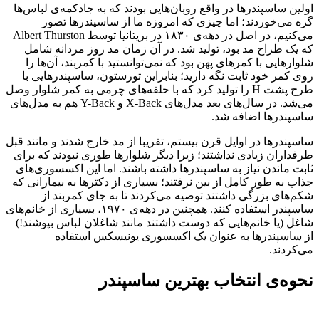
اولین ساسپندرها در واقع روبان‌هایی بودند که به جادکمه‌ی لباس‌ها
گره می‌خوردند؛ اما چیزی که امروزه ما از ساسپندرها تصور
می‌کنیم، در اصل در دهه‌ی ۱۸۳۰ در بریتانیا توسط Albert Thurston
که یک طراح مد بود، تولید شد. در آن زمان مد روز مردانه شامل
شلوارهایی با کمرهای پهن بود که نمی‌توانستید با کمربند، آن‌ها را
روی کمر خود ثابت نگه دارید؛ بنابراین تورستون، ساسپندرهایی با
طرح پشت H را تولید کرد که با حلقه‌های چرمی به کمر شلوار وصل
می‌شد. در سال‌های بعد مدل‌های X-Back و Y-Back هم به مدل‌های
ساسپندرها اضافه شد.
ساسپندرها در اوایل قرن بیستم، تقریبا از مد خارج شدند و مانند قبل
طرفداران زیادی نداشتند؛ زیرا دیگر شلوارها طوری نبودند که برای
ثابت ماندن نیاز به ساسپندرها داشته باشند. اما این اکسسوری‌های
جذاب به طور کامل از بین نرفتند؛ بسیاری از دکترها به بیمارانی که
شکم‌های بزرگی داشتند توصیه می‌کردند تا به جای کمربند از
ساسپندر استفاده کنند. همچنین در دهه‌ی ۱۹۷۰، بسیاری از خانم‌های
شاغل (یا خانم‌هایی که دوست داشتند مانند شاغلان لباس بپوشند!)
از ساسپندرها به عنوان یک اکسسوری یونیسکس استفاده
می‌کردند.
نحوه‌ی انتخاب بهترین ساسپندر