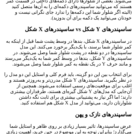
می‌شوند. بعضی از شلوارها دارای دکمه‌های داخلی در قسمت کمر
هستند که می‌توانید ساسپندرهای دکمه‌ای را به آن‌ها متصل کنید
(البته اگر شلوار شما این دکمه‌ها را ندارد جای نگرانی نیست و
خودتان می‌توانید یک دکمه برای آن بدوزید).
ساسپندرهای Y شکل vs ساسپندرهای X شکل
در ساسپندرهای X شکل، بندها در وسط پشت شما قبل از اینکه به
کمر شلوار شما برسند، با یک‌دیگر برخورد می‌کنند. این مدل
ساسپندرها در دو نقطه در پشت شلوار شما وصل می‌شوند. در
ساسپندرهای Y شکل، بندها در وسط کمر شما به یک‌دیگر می‌رسند
و مانند حرف Y در یک نقطه به کمر شلوار شما وصل می‌شوند.
برای انتخاب بین این دو گزینه، باید فرم کلی و استایل این دو مدل را
در نظر بگیرید. ساسپندرهای Y شکل مدرن‌تر و به‌روزتر هستند و
اغلب برای موقعیت‌های رسمی استفاده می‌شوند. همچنین از
آن‌جایی که مدل‌های Y شکل گیره‌ای هستند، طرفداران بیشتری
دارند؛ اما اگر نیاز به پشتیبانی بیشتری برای ثابت نگه داشتن
شلوارتان دارید، می‌توانید از مدل X شکل هم استفاده کنید.
ساسپندرهای نازک و پهن
عرض ساسپندرها، تاثیر بسیار زیادی بر روی ظاهر و استایل شما
می‌گذارد؛ بنابراین توجه به این موضوع در حین خرید، اهمیت زیادی