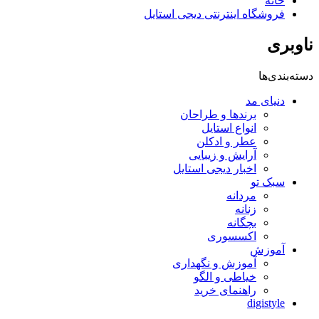
خانه
فروشگاه اینترنتی دیجی استایل
ناوبری
دسته‌بندی‌ها
دنیای مد
برندها و طراحان
انواع استایل
عطر و ادکلن
آرایش و زیبایی
اخبار دیجی استایل
سبک تو
مردانه
زنانه
بچگانه
اکسسوری
آموزش
آموزش و نگهداری
خیاطی و الگو
راهنمای خرید
digistyle