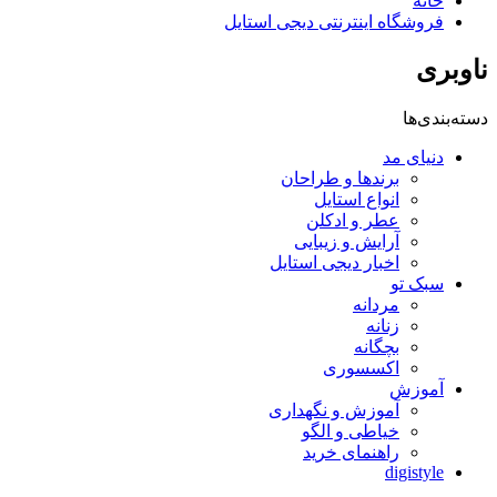
خانه
فروشگاه اینترنتی دیجی استایل
ناوبری
دسته‌بندی‌ها
دنیای مد
برندها و طراحان
انواع استایل
عطر و ادکلن
آرایش و زیبایی
اخبار دیجی استایل
سبک تو
مردانه
زنانه
بچگانه
اکسسوری
آموزش
آموزش و نگهداری
خیاطی و الگو
راهنمای خرید
digistyle