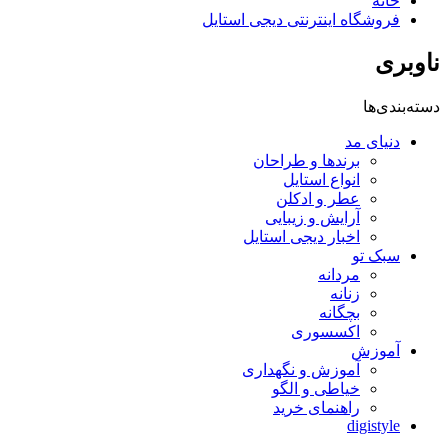
خانه
فروشگاه اینترنتی دیجی استایل
ناوبری
دسته‌بندی‌ها
دنیای مد
برندها و طراحان
انواع استایل
عطر و ادکلن
آرایش و زیبایی
اخبار دیجی استایل
سبک تو
مردانه
زنانه
بچگانه
اکسسوری
آموزش
آموزش و نگهداری
خیاطی و الگو
راهنمای خرید
digistyle