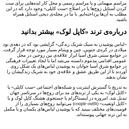
مراسم میهمانی و یا مراسم رسمی و محل کار اید‌ه‌هایی برای ست
کردن استایل زوج‌ها یا در اصلاح «ست کاپلی» وجود دارد که در این
مطلب به آن‌ها پرداخته‌ایم. با ما در مجله‌ی دیجی استایل همراه
باشید.
درباره‌ی ترند «کاپل لوک» بیشتر بدانید
«لباس پوشیدن به سبک شریک زندگی» گرایشی بود که در دهه‌ی نود
میلادی در کره‌ی جنوبی، چین و ویتنام بسیار مورد توجه قرار گرفت.
در جوامع سنتی شرق آسیا ابراز علاقه‌ی بین زوجین در محل
عمومی اقدامی مذموم دانسته می‌شد اما با ایجاد تغییرات فرهنگی
در جوامع شرق آسیا جوانان به پوشیدن لباس‌های یک شکل روی
آوردند تا از این طریق عشق و علاقه‌ی خود به شریک زندگیشان را
نشان بدهند.
به تدریج با گسترش اینترنت و شبکه‌های اجتماعی «ست کاپلی» یا
«کاپل لوک» به یکی از ترند‌های مد برای زوج‌ها در سرتاسر جهان
تبدیل شد. امروزه در اینستاگرام با جستجوی هشتگ کاپل لوک و یا
«کاپل اوتفیت» (couple outfit) می‌توانید زوج‌های بسیاری را از
قومیت‌های مختلف ببینید که با پوشیدن لباس‌های یکسان و یا مکمل
به این ترند جهانی پیوسته‌اند.