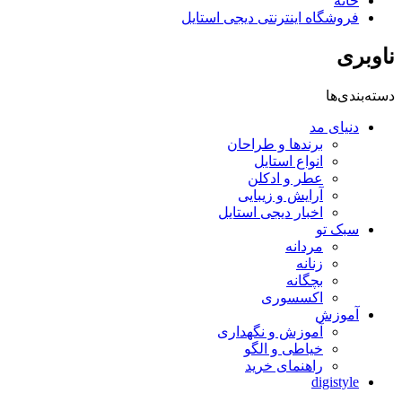
خانه
فروشگاه اینترنتی دیجی استایل
ناوبری
دسته‌بندی‌ها
دنیای مد
برندها و طراحان
انواع استایل
عطر و ادکلن
آرایش و زیبایی
اخبار دیجی استایل
سبک تو
مردانه
زنانه
بچگانه
اکسسوری
آموزش
آموزش و نگهداری
خیاطی و الگو
راهنمای خرید
digistyle