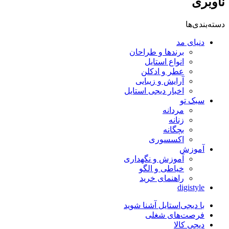
ناوبری
دسته‌بندی‌ها
دنیای مد
برندها و طراحان
انواع استایل
عطر و ادکلن
آرایش و زیبایی
اخبار دیجی استایل
سبک تو
مردانه
زنانه
بچگانه
اکسسوری
آموزش
آموزش و نگهداری
خیاطی و الگو
راهنمای خرید
digistyle
با دیجی‌استایل آشنا شوید
فرصت‌های شغلی
دیجی کالا