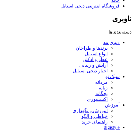
خانه
فروشگاه اینترنتی دیجی استایل
ناوبری
دسته‌بندی‌ها
دنیای مد
برندها و طراحان
انواع استایل
عطر و ادکلن
آرایش و زیبایی
اخبار دیجی استایل
سبک تو
مردانه
زنانه
بچگانه
اکسسوری
آموزش
آموزش و نگهداری
خیاطی و الگو
راهنمای خرید
digistyle