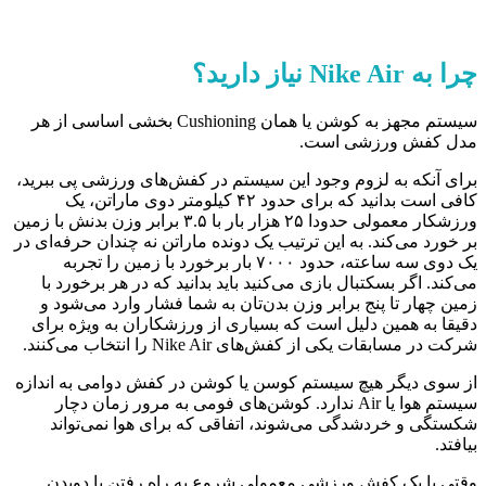
چرا به
Nike Air
نیاز دارید؟
سیستم مجهز به کوشن یا همان Cushioning بخشی اساسی از هر
مدل کفش ورزشی است.
برای آنکه به لزوم وجود این سیستم در کفش‌های ورزشی پی ببرید،
کافی است بدانید که برای حدود ۴۲ کیلومتر دوی ماراتن، یک
ورزشکار معمولی حدودا ۲۵ هزار بار با ۳.۵ برابر وزن بدنش با زمین
بر خورد می‌کند. به این ترتیب یک دونده ماراتن نه چندان حرفه‌ای در
یک دوی سه ساعته، حدود ۷۰۰۰ بار برخورد با زمین را تجربه
می‌کند. اگر بسکتبال بازی می‌کنید باید بدانید که در هر برخورد با
زمین چهار تا پنج برابر وزن بدن‌تان به شما فشار وارد می‌شود و
دقیقا به همین دلیل است که بسیاری از ورزشکاران به ویژه برای
شرکت در مسابقات یکی از کفش‌های Nike Air را انتخاب می‌کنند.
از سوی دیگر هیچ سیستم کوسن یا کوشن در کفش دوامی به اندازه
سیستم هوا یا Air ندارد. کوشن‌های فومی به مرور زمان دچار
شکستگی و خردشدگی می‌شوند، اتفاقی که برای هوا نمی‌تواند
بیافتد.
وقتی با یک کفش ورزشی معمولی شروع به راه رفتن یا دویدن