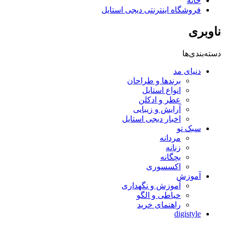
خانه
فروشگاه اینترنتی دیجی استایل
ناوبری
دسته‌بندی‌ها
دنیای مد
برندها و طراحان
انواع استایل
عطر و ادکلن
آرایش و زیبایی
اخبار دیجی استایل
سبک تو
مردانه
زنانه
بچگانه
اکسسوری
آموزش
آموزش و نگهداری
خیاطی و الگو
راهنمای خرید
digistyle