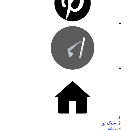
سبک تو
زنانه