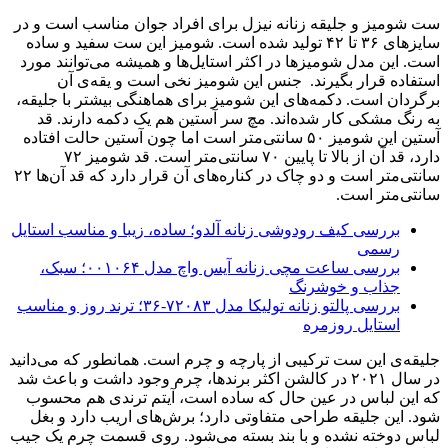
ست شومیز و جلیقه زنانه نیزل برای افراد جوان مناسب است و در
سایزهای ۳۶ تا ۴۲ تولید شده است. شومیز این ست سفید و ساده
است. این مدل شومیز‌ها در اکثر استایل‌ها و همیشه می‌توانند مورد
استفاده قرار بگیرند. جنس این شومیز نخی است و یقه‌ی آن
برگردان است. دکمه‌های این شومیز برای هماهنگی بیشتر با جلیقه،
به رنگ مشکی کار شده‌اند. مچ سر آستین هم یک دکمه دارند. قد
آستین این شومیز ۵۰ سانتی‌متر است اما چون آستین حالت افتاده
دارد، قد آن از بالا تا پایین ۷۰ سانتی‌متر است. قد شومیز ۷۲
سانتی‌متر است و دو چاک در کناره‌های آن قرار دارد که قد آن‌ها ۲۲
سانتی‌متر است.
بررسی کیف رودوشی زنانه آلدو؛ ساده، زیبا و مناسب استایل
رسمی
بررسی ساعت مچی زنانه آیس واچ مدل ۰۰۱۰۶۴؛ سبک،
جذاب و خوشرنگ
بررسی پالتو زنانه تولیکا مدل ۷۲۰۸۳-۳۶؛ ترند روز و مناسب
استایل روزمره
جلیقه‌ی این ست ترکیبی از پارچه و چرم است. همانطور که می‌دانید
در سال ۲۰۲۱ در کالشن اکثر برندها، چرم وجود داشت و باعث شد
که این لباس در عین حال که ساده است، آیتم ترندی هم محسوب
شود. این جلیقه طراحی متفاوتی دارد؛ برش‌های اریب دارد و بغل
لباس دوخته نشده و با بند بسته می‌شود. روی قسمت چرم یک جیب