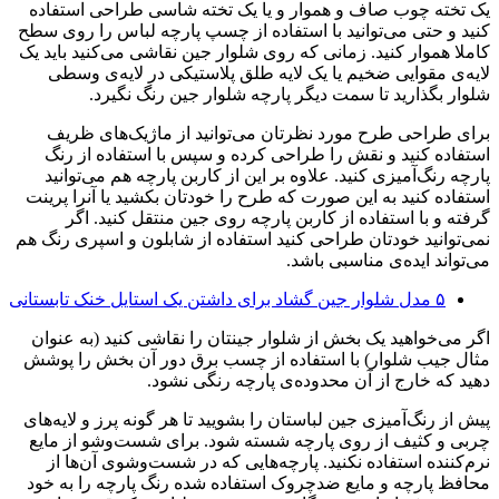
یک تخته چوب صاف و هموار و یا یک تخته شاسی طراحی استفاده
کنید و حتی می‌توانید با استفاده از چسپ پارچه لباس را روی سطح
کاملا هموار کنید. زمانی که روی شلوار جین نقاشی می‌کنید باید یک
لایه‌ی مقوایی ضخیم یا یک لایه طلق پلاستیکی در لایه‌ی وسطی
شلوار بگذارید تا سمت دیگر پارچه شلوار جین رنگ نگیرد.
برای طراحی طرح مورد نظرتان می‌توانید از ماژیک‌های ظریف
استفاده کنید و نقش را طراحی کرده و سپس با استفاده از رنگ
پارچه رنگ‌آمیزی کنید. علاوه بر این از کاربن پارچه هم می‌توانید
استفاده کنید به این صورت که طرح را خودتان بکشید یا آنرا پرینت
گرفته و با استفاده از کاربن پارچه روی جین منتقل کنید. اگر
نمی‌توانید خودتان طراحی کنید استفاده از شابلون و اسپری رنگ هم
می‌تواند ایده‌ی مناسبی باشد.
۵ مدل شلوار جین گشاد برای داشتن یک استایل خنک تابستانی
اگر می‌خواهید یک بخش از شلوار جینتان را نقاشی کنید (به عنوان
مثال جیب شلوار) با استفاده از چسب برق دور آن بخش را پوشش
دهید که خارج از آن محدوده‌ی پارچه رنگی نشود.
پیش از رنگ‌آمیزی جین لباستان را بشویید تا هر گونه پرز و لایه‌های
چربی و کثیف از روی پارچه شسته شود. برای شست‌وشو از مایع
نرم‌کننده استفاده نکنید. پارچه‌هایی که در شست‌وشوی آن‌ها از
محافظ پارچه و مایع ضدچروک استفاده شده رنگ پارچه را به خود