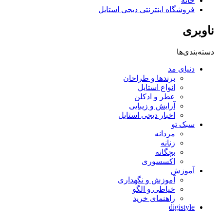
خانه
فروشگاه اینترنتی دیجی استایل
ناوبری
دسته‌بندی‌ها
دنیای مد
برندها و طراحان
انواع استایل
عطر و ادکلن
آرایش و زیبایی
اخبار دیجی استایل
سبک تو
مردانه
زنانه
بچگانه
اکسسوری
آموزش
آموزش و نگهداری
خیاطی و الگو
راهنمای خرید
digistyle