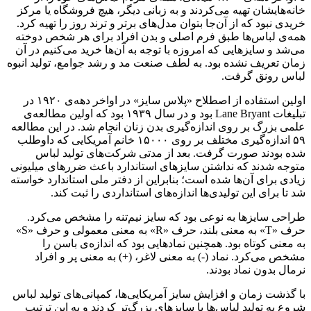
خانه‌هایشان تهیه می‌کردند و به زبانی دیگر، هیچ فروشگاه یا مرکز
خریدی نبود که از آن‌جا بتوان مدل‌های برتر و ترند روز را تهیه کرد.
همه‌ی لباس‌ها طبق فرم اصلی و بدن افراد برای هر شخص دوخته
می‌شد و سایزهایی که امروزه با توجه به آن‌ها خرید می‌کنیم در آن
زمان تعریف نشده بود. به لطف صنعت مد و رشد جوامع، تولید انبوه
لباس رونق گرفت.
اولین استفاده از اصطلاح «پلاس سایز» در اواخر دهه‌ی ۱۹۲۰ در
تبلیغات Lane Bryant بود و در سال ۱۹۳۹ بود که اولین مطالعه‌ی
علمی بزرگ بر روی اندازه‌گیری بدن زنان انجام شد. در این مطالعه
۵۹ اندازه‌گیری مختلف بر روی ۱۵۰۰۰ خانم آمریکایی که داوطلب
شده بودند صورت گرفت. بعد از مدتی شرکت‌های تولید لباس
متوجه شدند که نداشتن سایزهای استاندارد باعث ضررهای میلیونی
زیادی برای آن‌ها شده است؛ بنابراین از دفتر ملی استاندارد خواسته
شد تا برای این تولیدی‌ها اندازه‌های استانداردی را ثبت کند.
طراحی سایزها به نوعی بود که سایز نیم‌تنه را مشخص می‌کرد.
حرف «T» به معنی بلند، حرف «R» به معنی معمولی و حرف «S»
به معنی کوتاه بود. همچنین نمادهایی بود که اندازه‌ی باسن را
مشخص می‌کرد. نماد (-) به معنی لاغر، (+) به معنی پر و افراد
نرمال بدون نماد بودند.
با گذشت زمان و افزایش سایز آمریکایی‌ها، کمپانی‌های تولید لباس
شروع به تولید لباس‌ها با سایزهای بزرگ‌تر کردند و به این ترتیب