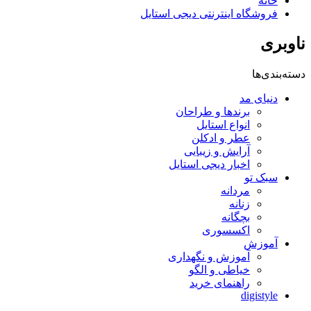
خانه
فروشگاه اینترنتی دیجی استایل
ناوبری
دسته‌بندی‌ها
دنیای مد
برندها و طراحان
انواع استایل
عطر و ادکلن
آرایش و زیبایی
اخبار دیجی استایل
سبک تو
مردانه
زنانه
بچگانه
اکسسوری
آموزش
آموزش و نگهداری
خیاطی و الگو
راهنمای خرید
digistyle