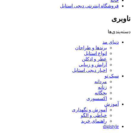
خانه
فروشگاه اینترنتی دیجی استایل
ناوبری
دسته‌بندی‌ها
دنیای مد
برندها و طراحان
انواع استایل
عطر و ادکلن
آرایش و زیبایی
اخبار دیجی استایل
سبک تو
مردانه
زنانه
بچگانه
اکسسوری
آموزش
آموزش و نگهداری
خیاطی و الگو
راهنمای خرید
digistyle