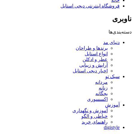
خانه
فروشگاه اینترنتی دیجی استایل
ناوبری
دسته‌بندی‌ها
دنیای مد
برندها و طراحان
انواع استایل
عطر و ادکلن
آرایش و زیبایی
اخبار دیجی استایل
سبک تو
مردانه
زنانه
بچگانه
اکسسوری
آموزش
آموزش و نگهداری
خیاطی و الگو
راهنمای خرید
digistyle