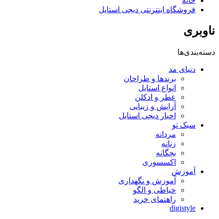
خانه
فروشگاه اینترنتی دیجی استایل
ناوبری
دسته‌بندی‌ها
دنیای مد
برندها و طراحان
انواع استایل
عطر و ادکلن
آرایش و زیبایی
اخبار دیجی استایل
سبک تو
مردانه
زنانه
بچگانه
اکسسوری
آموزش
آموزش و نگهداری
خیاطی و الگو
راهنمای خرید
digistyle