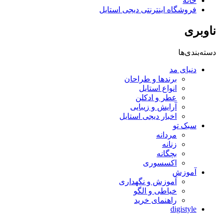
خانه
فروشگاه اینترنتی دیجی استایل
ناوبری
دسته‌بندی‌ها
دنیای مد
برندها و طراحان
انواع استایل
عطر و ادکلن
آرایش و زیبایی
اخبار دیجی استایل
سبک تو
مردانه
زنانه
بچگانه
اکسسوری
آموزش
آموزش و نگهداری
خیاطی و الگو
راهنمای خرید
digistyle