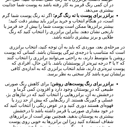
در آن کمی رنگ قرمز به کار رفته باشد به پوست شما جذابیت
بیشتری می‌دهد.
برانزر برای پوست با ته رنگ گرم؛
اگر ته رنگ پوست شما گرم
است، در هنگام انتخاب و خرید برانزر باید بیشتر دقت کنید؛
بیشتر برانزرها ممکن است پوست شما را بیش از حد قرمز یا
نارنجی نشان دهند. بنابراین برانزری را انتخاب کنید که رنگ
طلایی و برنز بیشتری داشته باشد.
در مرحله‌ی بعد، موردی که باید به آن توجه کنید، انتخاب برانزری
است که متناسب با درجه‌ی تیرگی پوستتان باشد. کسانی که پوست
روشن یا متوسط دارند، به راحتی می‌توانند برانزری را انتخاب کنند
که ۲ یا ۳ درجه تیره‌تر از پوستشان باشد. با این حال، افرادی که
پوست تیره‌تری دارند، شاید انتخاب برانزری که به اندازه‌ی کافی
برایشان تیره باشد کار سختی به نظر برسد.
برانزر برای رنگ پوست‌های روشن؛
برای کاهش رنگ صورتی
طبیعی که در پوستتان وجود دارد و افزودن کمی گرما و
درخشش به آن، برانزرهایی را انتخاب کنید که در تناژهای بژ،
عسلی و کم‌رنگ هستند. از رنگ‌هایی که بیش از حد زرد یا
قهوه‌ای هستند دوری کنید و در عوض رنگی را انتخاب کنید که
در خود مقداری صورتی یا قرمز داشته باشد تا درخشش
بیشتری به پوستتان بدهید. همچنین بهتر است از برانزرهای
شفاف استفاده کنید زیرا این برانزرها به خوبی روی پوست
محو شده و در برابر رنگ پوست روشن شما خشن به نظر