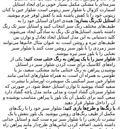
سرمه‌ای یا مشکی مکمل بسیار خوبی برای ایجاد استایل
اسمارت کژوال با شلوار سبز زیتونی است. شلوار جین یا کتان
زیتونی خود را با کفش پاشنه بلند یا کفش لوفر چرم بپوشید.
استایل تک‌رنگ بسازید؛
همه‌ی اجزای استایل خود را به
طیف‌های مختلف رنگ سبز انتخاب کنید و استایل سبز تک رنگ
داشته باشید. استایل‌های تک رنگ به سادگی ایجاد می‌شوند.
کلید دستیابی به این مدل استایل ایجاد تعادل و توازن بین
طیف‌های تیره و روشن است. به عنوان مثال خانم‌ها می‌توانند
سبز زمردی را با بلوز سبز روشن ست کنند یا شلوار سبز
نعنایی را با بلوز سبز تیره بپوشند.
شلوار سبز را با یک پیراهن به رنگ خنثی ست کنید؛
یکی از
راه‌های کلاسیک برای ست کردن شلوار سبز در استایل
پوشیدن پیراهن به رنگ خنثایی مانند مشکی، سفید، بژ یا
طوسی به همراه آن است. به همراه شلوارهای اندامی مانند
شلوار جین سبز اسکینی یک سویشرت اورسایز یا تیشرت
سفید گشاد بپوشید تا توازن استایل حفظ شود. در صورتی که
شلوار سبزتان گشاد است و مدلی مانند مدل پاچه گشاد دارد
سعی کنید برای تکمیل آن یک بلوز یا پیراهن متناسب پوشیده و
آن را داخل شلوار قرار دهید.
با رنگ‌ها و طرح‌ها بازی کنید؛
شلوار سبز خود را با رنگ‌های
مکمل از طیف رنگ‌های روشن بپوشید. یک بلوز بنفش یا یک
تیشرت نارنجی را با شلوار سبز تیره ست کنید و استایل جذابی
داشته باشید. اضافه کردن لباس‌های طرح‌دار مانند پیراهن راه