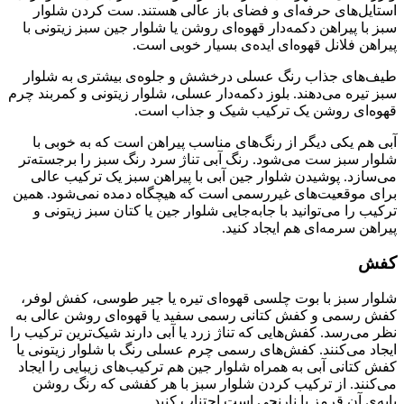
استایل‌های حرفه‌ای و فضای باز عالی هستند. ست کردن شلوار
سبز با پیراهن دکمه‌دار قهوه‌ای روشن یا شلوار جین سبز زیتونی با
پیراهن فلانل قهوه‌ای ایده‌ی بسیار خوبی است.
طیف‌های جذاب رنگ عسلی درخشش و جلوه‌ی بیشتری به شلوار
سبز تیره می‌دهند. بلوز دکمه‌دار عسلی، شلوار زیتونی و کمربند چرم
قهوه‌ای روشن یک ترکیب شیک و جذاب است.
آبی هم یکی دیگر از رنگ‌های مناسب پیراهن است که به خوبی با
شلوار سبز ست می‌شود. رنگ آبی تناژ سرد رنگ سبز را برجسته‌تر
می‌سازد. پوشیدن شلوار جین آبی با پیراهن سبز یک ترکیب عالی
برای موقعیت‌های غیررسمی است که هیچگاه دمده نمی‌شود. همین
ترکیب را می‌توانید با جابه‌جایی شلوار جین یا کتان سبز زیتونی و
پیراهن سرمه‌ای هم ایجاد کنید.
کفش
شلوار سبز با بوت چلسی قهوه‌ای تیره یا جیر طوسی، کفش لوفر،
کفش رسمی و کفش کتانی رسمی سفید یا قهوه‌ای روشن عالی به
نظر می‌رسد. کفش‌هایی که تناژ زرد یا آبی دارند شیک‌ترین ترکیب را
ایجاد می‌کنند. کفش‌های رسمی چرم عسلی رنگ با شلوار زیتونی یا
کفش کتانی آبی به همراه شلوار جین هم ترکیب‌های زیبایی را ایجاد
می‌کنند. از ترکیب کردن شلوار سبز با هر کفشی که رنگ روشن
پایه‌ی آن قرمز یا نارنجی است اجتناب کنید.