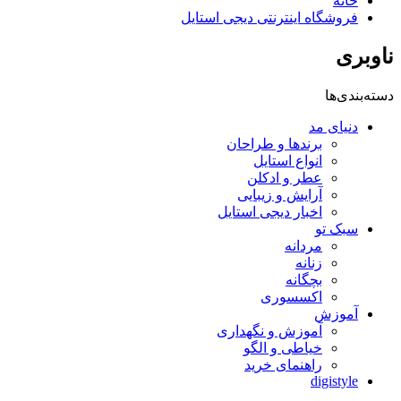
خانه
فروشگاه اینترنتی دیجی استایل
ناوبری
دسته‌بندی‌ها
دنیای مد
برندها و طراحان
انواع استایل
عطر و ادکلن
آرایش و زیبایی
اخبار دیجی استایل
سبک تو
مردانه
زنانه
بچگانه
اکسسوری
آموزش
آموزش و نگهداری
خیاطی و الگو
راهنمای خرید
digistyle