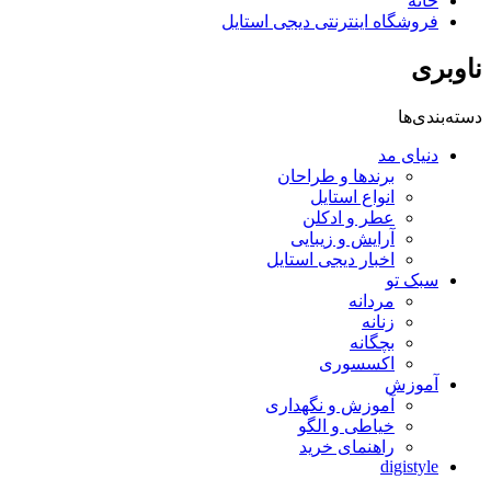
خانه
فروشگاه اینترنتی دیجی استایل
ناوبری
دسته‌بندی‌ها
دنیای مد
برندها و طراحان
انواع استایل
عطر و ادکلن
آرایش و زیبایی
اخبار دیجی استایل
سبک تو
مردانه
زنانه
بچگانه
اکسسوری
آموزش
آموزش و نگهداری
خیاطی و الگو
راهنمای خرید
digistyle