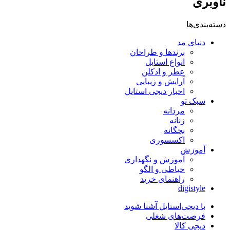
ناوبری
دسته‌بندی‌ها
دنیای مد
برندها و طراحان
انواع استایل
عطر و ادکلن
آرایش و زیبایی
اخبار دیجی استایل
سبک تو
مردانه
زنانه
بچگانه
اکسسوری
آموزش
آموزش و نگهداری
خیاطی و الگو
راهنمای خرید
digistyle
با دیجی‌استایل آشنا شوید
فرصت‌های شغلی
دیجی کالا