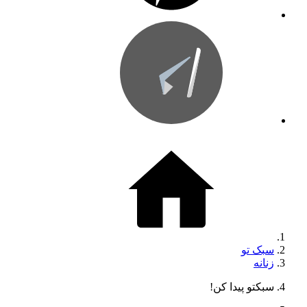
سبک تو
زنانه
سبکتو پیدا کن!