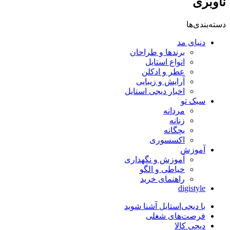
ناوبری
دسته‌بندی‌ها
دنیای مد
برندها و طراحان
انواع استایل
عطر و ادکلن
آرایش و زیبایی
اخبار دیجی استایل
سبک تو
مردانه
زنانه
بچگانه
اکسسوری
آموزش
آموزش و نگهداری
خیاطی و الگو
راهنمای خرید
digistyle
با دیجی‌استایل آشنا شوید
فرصت‌های شغلی
دیجی کالا