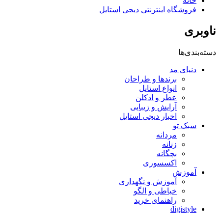
خانه
فروشگاه اینترنتی دیجی استایل
ناوبری
دسته‌بندی‌ها
دنیای مد
برندها و طراحان
انواع استایل
عطر و ادکلن
آرایش و زیبایی
اخبار دیجی استایل
سبک تو
مردانه
زنانه
بچگانه
اکسسوری
آموزش
آموزش و نگهداری
خیاطی و الگو
راهنمای خرید
digistyle