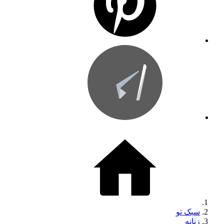
سبک تو
زنانه