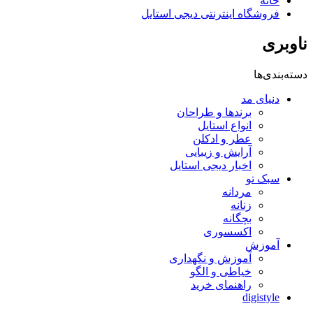
خانه
فروشگاه اینترنتی دیجی استایل
ناوبری
دسته‌بندی‌ها
دنیای مد
برندها و طراحان
انواع استایل
عطر و ادکلن
آرایش و زیبایی
اخبار دیجی استایل
سبک تو
مردانه
زنانه
بچگانه
اکسسوری
آموزش
آموزش و نگهداری
خیاطی و الگو
راهنمای خرید
digistyle