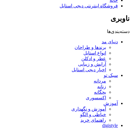
خانه
فروشگاه اینترنتی دیجی استایل
ناوبری
دسته‌بندی‌ها
دنیای مد
برندها و طراحان
انواع استایل
عطر و ادکلن
آرایش و زیبایی
اخبار دیجی استایل
سبک تو
مردانه
زنانه
بچگانه
اکسسوری
آموزش
آموزش و نگهداری
خیاطی و الگو
راهنمای خرید
digistyle