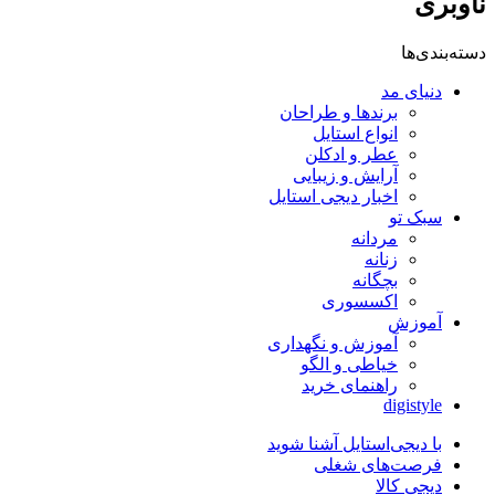
ناوبری
دسته‌بندی‌ها
دنیای مد
برندها و طراحان
انواع استایل
عطر و ادکلن
آرایش و زیبایی
اخبار دیجی استایل
سبک تو
مردانه
زنانه
بچگانه
اکسسوری
آموزش
آموزش و نگهداری
خیاطی و الگو
راهنمای خرید
digistyle
با دیجی‌استایل آشنا شوید
فرصت‌های شغلی
دیجی کالا