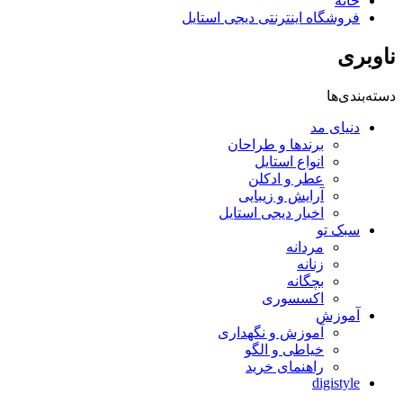
خانه
فروشگاه اینترنتی دیجی استایل
ناوبری
دسته‌بندی‌ها
دنیای مد
برندها و طراحان
انواع استایل
عطر و ادکلن
آرایش و زیبایی
اخبار دیجی استایل
سبک تو
مردانه
زنانه
بچگانه
اکسسوری
آموزش
آموزش و نگهداری
خیاطی و الگو
راهنمای خرید
digistyle